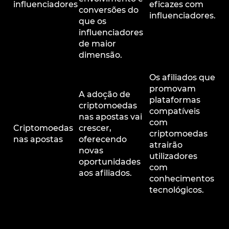
influenciadores
eficazes com
conversões do
influenciadores.
que os
influenciadores
de maior
dimensão.
Os afiliados que
promovam
A adoção de
plataformas
criptomoedas
compatíveis
nas apostas vai
com
Criptomoedas
crescer,
criptomoedas
nas apostas
oferecendo
atrairão
novas
utilizadores
oportunidades
com
aos afiliados.
conhecimentos
tecnológicos.