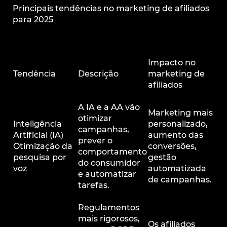
Principais tendências no marketing de afiliados
para 2025
Impacto no
Tendência
Descrição
marketing de
afiliados
A IA e a AA vão
Marketing mais
otimizar
Inteligência
personalizado,
campanhas,
Artificial (IA)
aumento das
prever o
Otimização da
conversões,
comportamento
pesquisa por
gestão
do consumidor
voz
automatizada
e automatizar
de campanhas.
tarefas.
Regulamentos
mais rigorosos,
Os afiliados