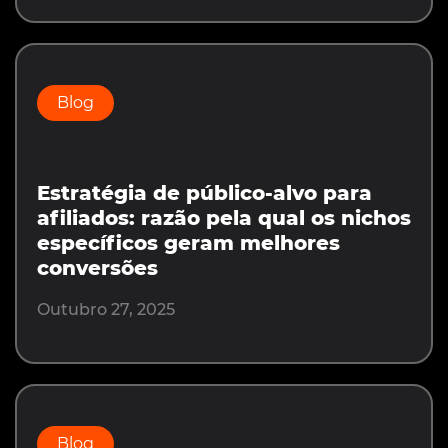
Blog
Estratégia de público-alvo para
afiliados: razão pela qual os nichos
específicos geram melhores
conversões
Outubro 27, 2025
Blog