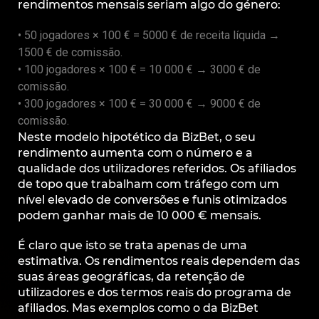
rendimentos mensais seriam algo do género:
• 50 jogadores × 100 € = 5000 € de receita líquida →
1500 € de comissão.
• 100 jogadores × 100 € = 10 000 € → 3000 € de
comissão.
• 300 jogadores × 100 € = 30 000 € → 9000 € de
comissão.
Neste modelo hipotético da BizBet, o seu
rendimento aumenta com o número e a
qualidade dos utilizadores referidos. Os afiliados
de topo que trabalham com tráfego com um
nível elevado de conversões e funis otimizados
podem ganhar mais de 10 000 € mensais.
É claro que isto se trata apenas de uma
estimativa. Os rendimentos reais dependem das
suas áreas geográficas, da retenção de
utilizadores e dos termos reais do programa de
afiliados. Mas exemplos como o da BizBet