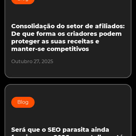
Consolidação do setor de afiliados:
De que forma os criadores podem
proteger as suas receitas e
manter-se competitivos
Outubro 27, 2025
Blog
Será que o SEO parasita ainda