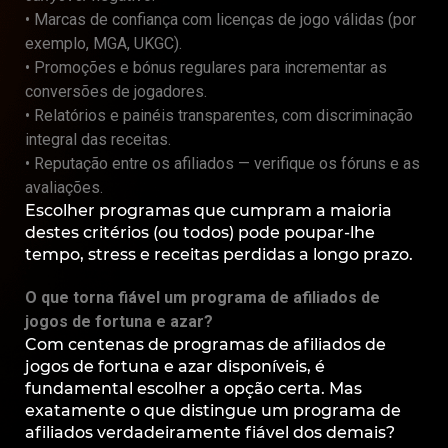
• Marcas de confiança com licenças de jogo válidas (por
exemplo, MGA, UKGC).
• Promoções e bónus regulares para incrementar as
conversões de jogadores.
• Relatórios e painéis transparentes, com discriminação
integral das receitas.
• Reputação entre os afiliados — verifique os fóruns e as
avaliações.
Escolher programas que cumpram a maioria
destes critérios (ou todos) pode poupar-lhe
tempo, stress e receitas perdidas a longo prazo.
O que torna fiável um programa de afiliados de
jogos de fortuna e azar?
Com centenas de programas de afiliados de
jogos de fortuna e azar disponíveis, é
fundamental escolher a opção certa. Mas
exatamente o que distingue um programa de
afiliados verdadeiramente fiável dos demais?