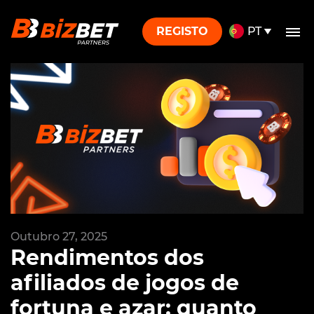
Saltar para o conteúdo
REGISTO
PT
Outubro 27, 2025
Rendimentos dos
afiliados de jogos de
fortuna e azar: quanto