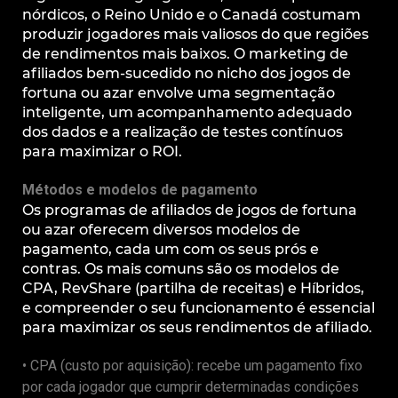
nórdicos, o Reino Unido e o Canadá costumam
produzir jogadores mais valiosos do que regiões
de rendimentos mais baixos. O marketing de
afiliados bem-sucedido no nicho dos jogos de
fortuna ou azar envolve uma segmentação
inteligente, um acompanhamento adequado
dos dados e a realização de testes contínuos
para maximizar o ROI.
Métodos e modelos de pagamento
Os programas de afiliados de jogos de fortuna
ou azar oferecem diversos modelos de
pagamento, cada um com os seus prós e
contras. Os mais comuns são os modelos de
CPA, RevShare (partilha de receitas) e Híbridos,
e compreender o seu funcionamento é essencial
para maximizar os seus rendimentos de afiliado.
• CPA (custo por aquisição): recebe um pagamento fixo
por cada jogador que cumprir determinadas condições