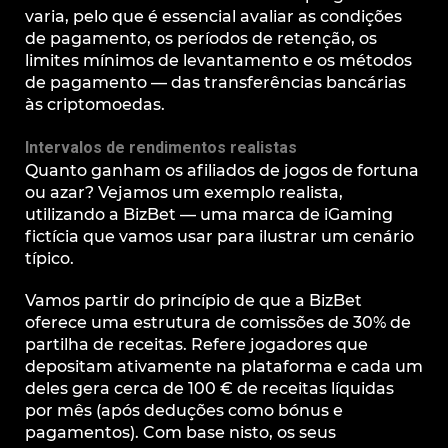
varia, pelo que é essencial avaliar as condições
de pagamento, os períodos de retenção, os
limites mínimos de levantamento e os métodos
de pagamento — das transferências bancárias
às criptomoedas.
Intervalos de rendimentos realistas
Quanto ganham os afiliados de jogos de fortuna
ou azar? Vejamos um exemplo realista,
utilizando a BizBet — uma marca de iGaming
fictícia que vamos usar para ilustrar um cenário
típico.
Vamos partir do princípio de que a BizBet
oferece uma estrutura de comissões de 30% de
partilha de receitas. Refere jogadores que
depositam ativamente na plataforma e cada um
deles gera cerca de 100 € de receitas líquidas
por mês (após deduções como bónus e
pagamentos). Com base nisto, os seus