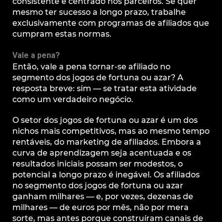
consistente e centrado nos parceiros. Se quer
mesmo ter sucesso a longo prazo, trabalhe
exclusivamente com programas de afiliados que
cumpram estas normas.
Vale a pena?
Então, vale a pena tornar-se afiliado no
segmento dos jogos de fortuna ou azar? A
resposta breve: sim — se tratar esta atividade
como um verdadeiro negócio.
O setor dos jogos de fortuna ou azar é um dos
nichos mais competitivos, mas ao mesmo tempo
rentáveis, do marketing de afiliados. Embora a
curva de aprendizagem seja acentuada e os
resultados iniciais possam ser modestos, o
potencial a longo prazo é inegável. Os afiliados
no segmento dos jogos de fortuna ou azar
ganham milhares — e, por vezes, dezenas de
milhares — de euros por mês, não por mera
sorte, mas antes porque construíram canais de