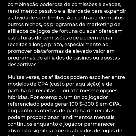
combinação poderosa de comissões elevadas,
rendimento passivo e a liberdade para expandir
a atividade sem limites. Ao contrário de muitos
outros nichos, os programas de marketing de
afiliados de jogos de fortuna ou azar oferecem
estruturas de comissões que podem gerar
receitas a longo prazo, especialmente ao
promover plataformas de elevado valor em
programas de afiliados de casinos ou apostas
desportivas.
Muitas vezes, os afiliados podem escolher entre
modelos de CPA (custo por aquisição) e de
partilha de receitas — ou até mesmo opções
híbridas. Por exemplo, um único jogador
referenciado pode gerar 100 $–300 $ em CPA,
enquanto as ofertas de partilha de receitas
podem proporcionar rendimentos mensais
contínuos enquanto o jogador permanecer
ativo. Isto significa que os afiliados de jogos de