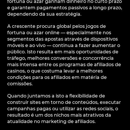
fortuna ou azar ganham dinheiro no curto prazo
e garantem pagamentos passivos a longo prazo,
dependendo da sua estratégia.
A crescente procura global pelos jogos de
fortuna ou azar online — especialmente nos
segmentos das apostas através de dispositivos
móveis e ao vivo — continua a fazer aumentar o
público. Isto resulta em mais oportunidades de
tráfego, melhores conversões e concorrência
mais intensa entre os programas de afiliados de
casinos, o que costuma levar a melhores
condições para os afiliados em matéria de
comissões.
Quando juntamos a isto a flexibilidade de
construir sites em torno de conteúdos, executar
campanhas pagas ou utilizar as redes sociais, o
resultado é um dos nichos mais atrativos da
atualidade no marketing de afiliados.