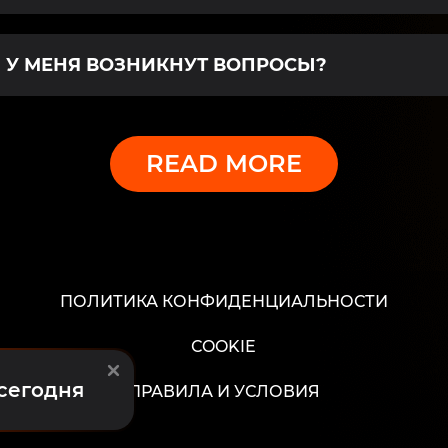
И У МЕНЯ ВОЗНИКНУТ ВОПРОСЫ?
READ MORE
ПОЛИТИКА КОНФИДЕНЦИАЛЬНОСТИ
СOOKIE
 сегодня
ПРАВИЛА И УСЛОВИЯ