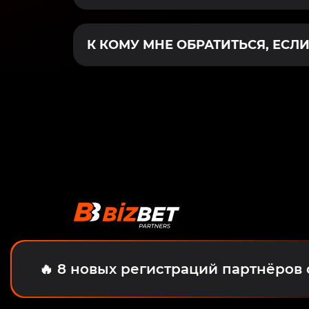
К КОМУ МНЕ ОБРАТИТЬСЯ, ЕСЛ
Copyright © 2026 "BizBet"
🔥 8 новых регистраций партнёров
All Rights Reserved.