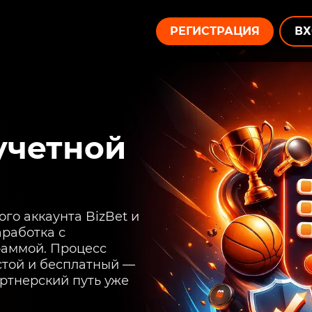
РЕГИСТРАЦИЯ
ВХ
учетной
го аккаунта BizBet и
аработка с
аммой. Процесс
стой и бесплатный —
артнерский путь уже