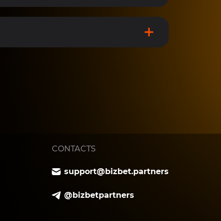
CONTACTS
support@bizbet.partners
@bizbetpartners