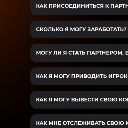
КАК ПРИСОЕДИНИТЬСЯ К ПАРТ
СКОЛЬКО Я МОГУ ЗАРАБОТАТЬ?
МОГУ ЛИ Я СТАТЬ ПАРТНЕРОМ, 
КАК Я МОГУ ПРИВОДИТЬ ИГРОКО
КАК Я МОГУ ВЫВЕСТИ СВОЮ К
КАК МНЕ ОТСЛЕЖИВАТЬ СВОЮ