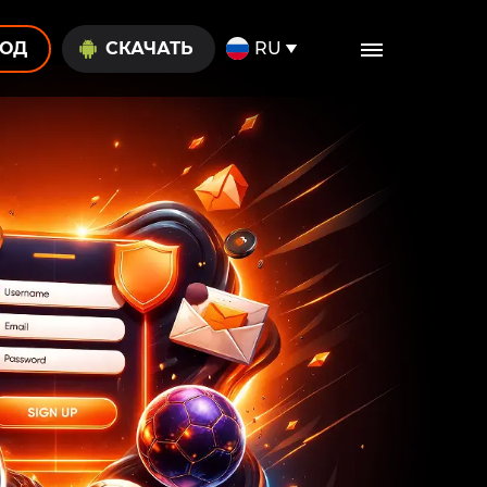
ОД
СКАЧАТЬ
RU