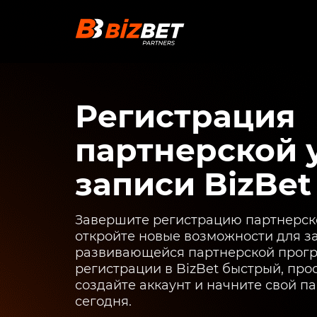
Перейти к содержимому
Регистрация
партнерской 
записи BizBet
Завершите регистрацию партнерско
откройте новые возможности для з
развивающейся партнерской прогр
регистрации в BizBet быстрый, про
создайте аккаунт и начните свой п
сегодня.