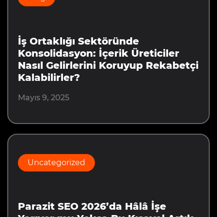
İş Ortaklığı Sektöründe
Konsolidasyon: İçerik Üreticiler
Nasıl Gelirlerini Koruyup Rekabetçi
Kalabilirler?
Mayıs 9, 2025
Uncategorized
Parazit SEO 2026’da Hâlâ İşe