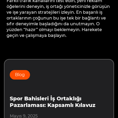
Farklı trafik kanallarını test edin, yeni reklam
öğelerini deneyin, iş ortağı yöneticinizle görüşün
ve işe yarayan stratejileri izleyin. En başarılı iş
ortaklarının çoğunun bu işe tek bir bağlantı ve
sıfır deneyimle başladığını da unutmayın. O
yüzden “hazır” olmayı beklemeyin. Harekete
geçin ve çalışmaya başlayın.
Prev
Next
Blog
Spor Bahisleri İş Ortaklığı
Pazarlaması: Kapsamlı Kılavuz
Mayıs 9, 2025