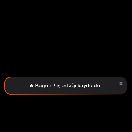
GİZLİLİK POLİTİKASI