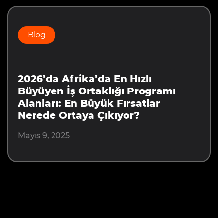
Blog
2026’da Afrika’da En Hızlı
Büyüyen İş Ortaklığı Programı
Alanları: En Büyük Fırsatlar
Nerede Ortaya Çıkıyor?
Mayıs 9, 2025