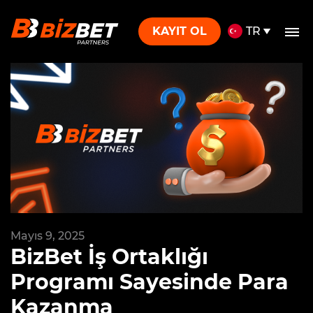
İçeriğe geç
KAYIT OL
TR
Mayıs 9, 2025
BizBet İş Ortaklığı
Programı Sayesinde Para
Kazanma