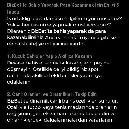
BizBet’te Bahis Yaparak Para Kazanmak İçin En İyi 5
İpucu
İş ortaklığı pazarlaması ile ilgilenmiyor musunuz?
Yoksa her ikisini de yapmak mı istiyorsunuz?
Dilerseniz
BizBet’te bahis yaparak da para
kazanabilirsiniz
. Ancak her akıllı oyuncu gibi sizin
de bir stratejiye ihtiyacınız vardır.
1. Küçük Bahisler Yapıp Akıllıca Kazanın
Devasa bahislerle büyük kazançların peşine
düşmeyin. Özellikle de iyi bildiğiniz spor
dallarında akıllıca tekli bahisler yapmaya
odaklanın.
2. Canlı Oranları ve Dinamikleri Takip Edin
BizBet’te dinamik canlı bahis özellikleri sunulur.
Özellikle futbol veya tenis maçlarında oranların
değişimini gerçek zamanlı olarak takip edin ve
dinamiklerdeki dalgalanmalardan yararlanın.