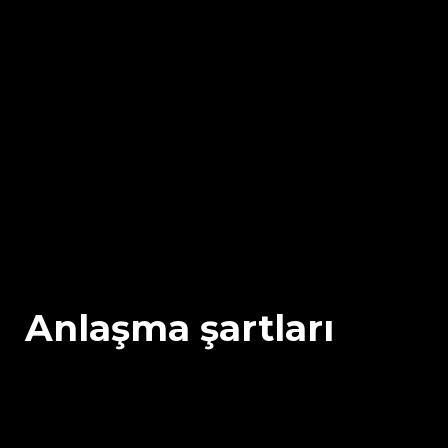
Anlaşma şartları