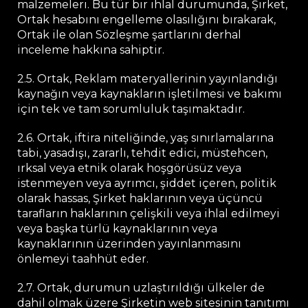
malzemeleri. Bu tür bir ihlal durumunda, Şirket,
Ortak hesabını engelleme olasılığını bırakarak,
Ortak ile olan Sözleşme şartlarını derhal
inceleme hakkına sahiptir.
2.5. Ortak, Reklam materyallerinin yayınlandığı
kaynağın veya kaynakların işletilmesi ve bakımı
için tek ve tam sorumluluk taşımaktadır.
2.6. Ortak, iftira niteliğinde, yaş sınırlamalarına
tabi, yasadışı, zararlı, tehdit edici, müstehcen,
ırksal veya etnik olarak hoşgörüsüz veya
istenmeyen veya ayrımcı, şiddet içeren, politik
olarak hassas, Şirket haklarının veya üçüncü
tarafların haklarının çelişkili veya ihlal edilmeyi
veya başka türlü kaynaklarının veya
kaynaklarının üzerinden yayınlanmasını
önlemeyi taahhüt eder.
2.7. Ortak, durumun uzlaştırıldığı ülkeler de
dahil olmak üzere Şirketin web sitesinin tanıtımı