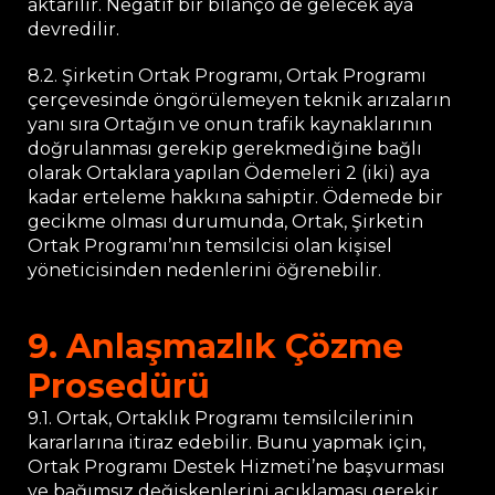
aktarılır. Negatif bir bilanço de gelecek aya
devredilir.
8.2. Şirketin Ortak Programı, Ortak Programı
çerçevesinde öngörülemeyen teknik arızaların
yanı sıra Ortağın ve onun trafik kaynaklarının
doğrulanması gerekip gerekmediğine bağlı
olarak Ortaklara yapılan Ödemeleri 2 (iki) aya
kadar erteleme hakkına sahiptir. Ödemede bir
gecikme olması durumunda, Ortak, Şirketin
Ortak Programı’nın temsilcisi olan kişisel
yöneticisinden nedenlerini öğrenebilir.
9. Anlaşmazlık Çözme
Prosedürü
9.1. Ortak, Ortaklık Programı temsilcilerinin
kararlarına itiraz edebilir. Bunu yapmak için,
Ortak Programı Destek Hizmeti’ne başvurması
ve bağımsız değişkenlerini açıklaması gerekir.