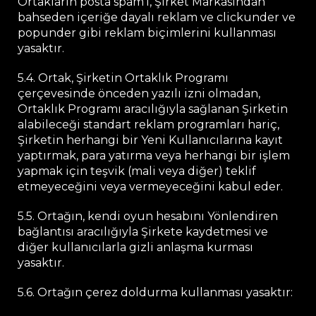
Ortakların posta spam’ı, Şirket Markasından
bahseden içeriğe dayalı reklam ve clickunder ve
popunder gibi reklam biçimlerini kullanması
yasaktır.
5.4. Ortak, Şirketin Ortaklık Programı
çerçevesinde önceden yazılı izni olmadan,
Ortaklık Programı aracılığıyla sağlanan Şirketin
alabileceği standart reklam programları hariç,
Şirketin herhangi bir Yeni Kullanıcılarına kayıt
yaptırmak, para yatırma veya herhangi bir işlem
yapmak için teşvik (mali veya diğer) teklif
etmeyeceğini veya vermeyeceğini kabul eder.
5.5. Ortağın, kendi oyun hesabını Yönlendiren
bağlantısı aracılığıyla Şirkete kaydetmesi ve
diğer kullanıcılarla gizli anlaşma kurması
yasaktır.
5.6. Ortağın çerez doldurma kullanması yasaktır: