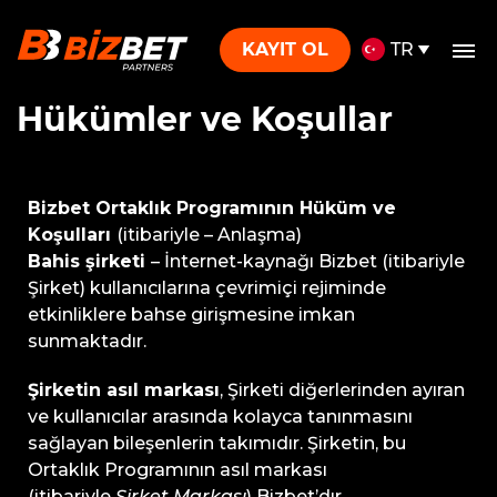
İçeriğe geç
KAYIT OL
TR
Hükümler ve Koşullar
Bizbet Ortaklık Programının Hüküm ve
Koşulları
(itibariyle – Anlaşma)
Bahis şirketi
– İnternet-kaynağı Bizbet (itibariyle
Şirket) kullanıcılarına çevrimiçi rejiminde
etkinliklere bahse girişmesine imkan
sunmaktadır.
Şirketin asıl markası
, Şirketi diğerlerinden ayıran
ve kullanıcılar arasında kolayca tanınmasını
sağlayan bileşenlerin takımıdır. Şirketin, bu
Ortaklık Programının asıl markası
(itibariyle
Ş
irket Markas
ı
) Bizbet’dır.