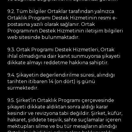
9.2. Tüm bilgiler Ortaklar tarafından yalnızca
Ortaklık Programı Destek Hizmetinin resmi e-
postasına yazılı olarak sağlanır. Ortak
Programının Destek Hizmetinin iletişim bilgileri
web sitesinde bulunmaktadır.
9.3. Ortak Programı Destek Hizmetleri, Ortak
ihlal olmadığına dair kanıt sunmuyorsa şikayeti
dikkate almayı reddetme hakkına sahiptir.
9.4. Şikayetin değerlendirilme süresi, alındığı
tarihten itibaren 14 (on dört) iş günü
sürmektedir.
9.5. Şirket’in Ortaklık Programı çerçevesinde
şikayeti dikkate aldıktan sonra aldığı karar
kesindir ve revizyona tabi değildir. Şirket, küfür,
hakaret, şiddete teşvik, sahte suçlamalar içeren
mektupları silme ve bu tür mesajların alındığı