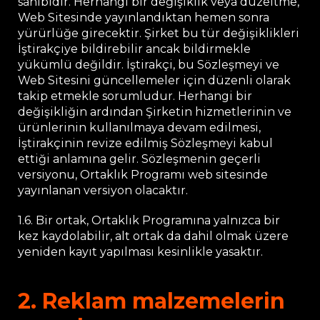
sahibidir. Herhangi bir değişiklik veya düzeltme,
Web Sitesinde yayınlandıktan hemen sonra
yürürlüğe girecektir. Şirket bu tür değişiklikleri
İştirakçiye bildirebilir ancak bildirmekle
yükümlü değildir. İştirakçi, bu Sözleşmeyi ve
Web Sitesini güncellemeler için düzenli olarak
takip etmekle sorumludur. Herhangi bir
değişikliğin ardından Şirketin hizmetlerinin ve
ürünlerinin kullanılmaya devam edilmesi,
İştirakçinin revize edilmiş Sözleşmeyi kabul
ettiği anlamına gelir. Sözleşmenin geçerli
versiyonu, Ortaklık Programı web sitesinde
yayınlanan versiyon olacaktır.
1.6. Bir ortak, Ortaklık Programına yalnızca bir
kez kaydolabilir, alt ortak da dahil olmak üzere
yeniden kayıt yapılması kesinlikle yasaktır.
2. Reklam malzemelerin