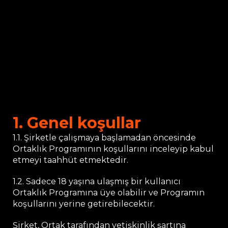
1. Genel koşullar
1.1. Şirketle çalışmaya başlamadan öncesinde
Ortaklık Programının koşullarını inceleyip kabul
etmeyi taahhüt etmektedir.
1.2. Sadece 18 yaşına ulaşmış bir kullanıcı
Ortaklık Programına üye olabilir ve Programın
koşullarını yerine getirebilecektir.
Şirket, Ortak tarafından yetişkinlik şartına