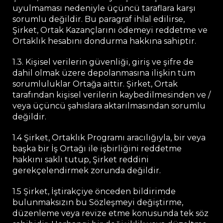
uyulmaması nedeniyle üçüncü taraflara karşı
sorumlu değildir. Bu paragraf ihlal edilirse,
Şirket, Ortak Kazançlarını ödemeyi reddetme ve
Ortaklık hesabını dondurma hakkına sahiptir.
1.3. Kişisel verilerin güvenliği, giriş ve şifre de
dahil olmak üzere depolanmasına ilişkin tüm
sorumluluklar Ortağa aittir. Şirket, Ortak
tarafından kişisel verilerin kaybedilmesinden ve /
veya üçüncü şahıslara aktarılmasından sorumlu
değildir.
1.4 Şirket, Ortaklık Programı aracılığıyla, bir veya
başka bir İş Ortağı ile işbirliğini reddetme
hakkını saklı tutup, Şirket reddini
gerekçelendirmek zorunda değildir.
1.5 Şirket, İştirakçiye önceden bildirimde
bulunmaksızın bu Sözleşmeyi değiştirme,
düzenleme veya revize etme konusunda tek söz