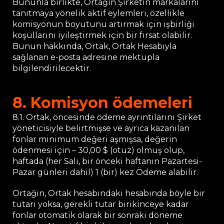
Bununla birlikte, Ortağın Şirketin markalarını
tanıtmaya yönelik aktif eylemleri, özellikle
komisyonun boyutunu artırmak için işbirliği
koşullarını iyileştirmek için bir fırsat olabilir.
Bunun hakkında, Ortak, Ortak Hesabıyla
sağlanan e-posta adresine mektupla
bilgilendirilecektir.
8. Komisyon ödemeleri
8.1. Ortak, öncesinde ödeme ayrıntılarını Şirket
yöneticisiyle belirtmişse ve ayrıca kazanılan
fonlar minimum değeri aşmışsa, değerin
ödenmesi için – 30,00 $ (otuz) olmuş olup,
haftada (her Salı, bir önceki haftanın Pazartesi-
Pazar günleri dahil) 1 (bir) kez Ödeme alabilir.
Ortağın, Ortak hesabındaki hesabında böyle bir
tutarı yoksa, gerekli tutar birikinceye kadar
fonlar otomatik olarak bir sonraki döneme