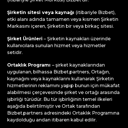
Şirketin sitesi veya kaynağı
(itibariyle Bizbet),
etki alanı adında tamamen veya kısmen Şirketin
Markasını içeren, Şirketin bir veya birkaç sitesi.
Şirket Ürünleri
– Şirketin kaynakları üzerinde
kullanıcılara sunulan hizmet veya hizmetler
setidir.
Ortaklık Programı
– şirket kaynaklarından
uygulanan, bilhassa Bizbet.partners, Ortağın,
kaynağını veya kaynaklarını kullanarak Şirketin
hizmetlerinin reklamını yapıp bunun için mükafat
alabilmesi çerçevesinde şirket ve ortağı arasında
işbirliği türüdür. Bu tür işbirliğinin temel ilkeleri
aşağıda belirtilmiştir ve Ortak tarafından
Bizbet.partners adresindeki Ortaklık Programına
kaydolduğu andan itibaren kabul edilir.