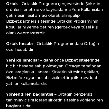
Ortak
– Ortaklık Programı çerçevesinde Şirketin
ürünleri ilerletme ve kaynaklarına Yeni Kullanıcıları
çekmesini asıl amacı olarak almış alıp
Bizbet.partners sitesinde Ortaklık Programı’nın
koşullarını yerine getiren (gerçek veya tüzel kişi
olan) webmasterdir.
Ortak hesabı
– Ortaklık Programındaki Ortağın
özel hesabıdır.
Yeni kullanıcılar
– daha önce Bizbet sitelerinde
hiç bir hesaba sahip olmayan, Ortağın tarafından
özel araçları kullanarak Şirketin sitesine çekilen,
Bizbet’de oyun hesabı sicile ettirip ilk mevduatı
yatıran kullanıcılardır.
Yönlendiren bağlantısı
– Ortağın benzersiz
tanımlayıcısını içeren şirketin sitesine yönlendiren
bağlantısıdır.