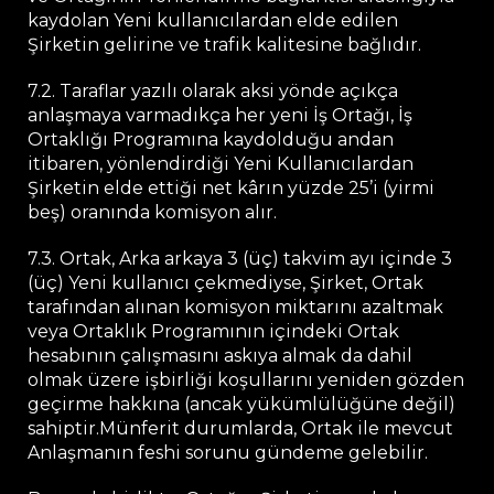
kaydolan Yeni kullanıcılardan elde edilen
Şirketin gelirine ve trafik kalitesine bağlıdır.
7.2. Taraflar yazılı olarak aksi yönde açıkça
anlaşmaya varmadıkça her yeni İş Ortağı, İş
Ortaklığı Programına kaydolduğu andan
itibaren, yönlendirdiği Yeni Kullanıcılardan
Şirketin elde ettiği net kârın yüzde 25’i (yirmi
beş) oranında komisyon alır.
7.3. Ortak, Arka arkaya 3 (üç) takvim ayı içinde 3
(üç) Yeni kullanıcı çekmediyse, Şirket, Ortak
tarafından alınan komisyon miktarını azaltmak
veya Ortaklık Programının içindeki Ortak
hesabının çalışmasını askıya almak da dahil
olmak üzere işbirliği koşullarını yeniden gözden
geçirme hakkına (ancak yükümlülüğüne değil)
sahiptir.Münferit durumlarda, Ortak ile mevcut
Anlaşmanın feshi sorunu gündeme gelebilir.