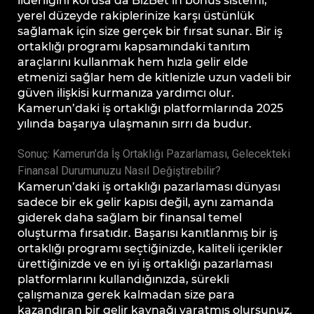
liderliğini korusa da BizBet’in bonus sistemi,
yerel düzeyde rakiplerinize karşı üstünlük
sağlamak için size gerçek bir fırsat sunar. Bir iş
ortaklığı programı kapsamındaki tanıtım
araçlarını kullanmak hem hızla gelir elde
etmenizi sağlar hem de kitlenizle uzun vadeli bir
güven ilişkisi kurmanıza yardımcı olur.
Kamerun’daki iş ortaklığı platformlarında 2025
yılında başarıya ulaşmanın sırrı da budur.
Sonuç: Kamerun’da İş Ortaklığı Pazarlaması, Gelecekteki
Finansal Durumunuzu Nasıl Değiştirebilir?
Kamerun’daki iş ortaklığı pazarlaması dünyası
sadece bir ek gelir kapısı değil, aynı zamanda
giderek daha sağlam bir finansal temel
oluşturma fırsatıdır. Başarısı kanıtlanmış bir iş
ortaklığı programı seçtiğinizde, kaliteli içerikler
ürettiğinizde ve en iyi iş ortaklığı pazarlaması
platformlarını kullandığınızda, sürekli
çalışmanıza gerek kalmadan size para
kazandıran bir gelir kaynağı yaratmış olursunuz.