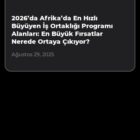
2026’da Afrika’da En Hızlı
Büyüyen İş Ortaklığı Programı
Alanları: En Büyük Fırsatlar
Nerede Ortaya Çıkıyor?
Ağustos 29, 2025