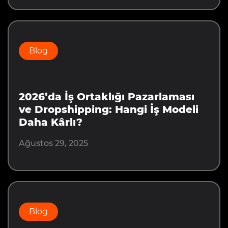
Blog
2026’da İş Ortaklığı Pazarlaması
ve Dropshipping: Hangi İş Modeli
Daha Kârlı?
Ağustos 29, 2025
Blog