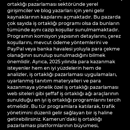
ortaklığı pazarlaması sektöründe yerel
girişimciler ve blog yazarları için yeni gelir
kaynaklarının kapılarını açmaktadır. Bu pazarda
çok sayıda iş ortaklığı programı olsa da bunların
tümünde aynı cazip koşullar sunulmamaktadır.
Programın komisyon yapısının detaylarını, çerez
koşullarını, mevcut ödeme yöntemlerini ve
PayPal veya banka havalesi yoluyla para çekme
olanağının sunulup sunulmadığını bilmek
önemlidir. Ayrıca, 2025 yılında para kazanmak
isteyenler hem en iyi yüzdelerin hem de
analizler, iş ortaklığı pazarlaması uygulamaları,
uyarlanmış tanıtım materyalleri ve para
kazanmaya yönelik özel iş ortaklığı pazarlaması
web siteleri gibi şeffaf iş ortaklığı ağı araçlarının
sunulduğu en iyi iş ortaklığı programlarını tercih
etmelidir. Bu tür programlara katılarak, trafik
yönetimini düzenli gelir sağlayan bir iş haline
getirebilirsiniz. Kamerun’daki iş ortaklığı
pazarlaması platformlarının büyümesi,