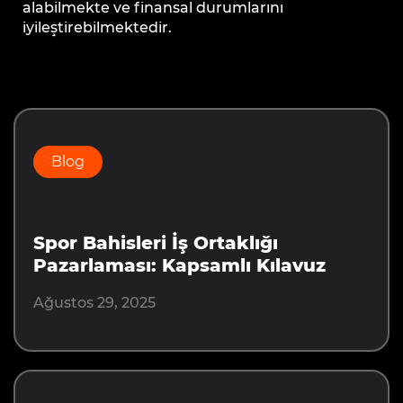
alabilmekte ve finansal durumlarını
iyileştirebilmektedir.
Prev
Next
Blog
Spor Bahisleri İş Ortaklığı
Pazarlaması: Kapsamlı Kılavuz
Ağustos 29, 2025