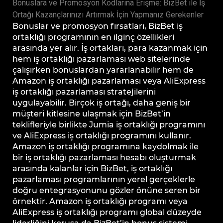
Bonuslara ve Promosyon Kodlarına Erişme: BizBet ile İş
Ortağı Kazançlarınızı Artırmak İçin Yapmanız Gerekenler
Bonuslar ve promosyon fırsatları, BizBet iş
ortaklığı programının en ilginç özellikleri
arasında yer alır. İş ortakları, para kazanmak için
hem iş ortaklığı pazarlaması web sitelerinde
çalışırken bonuslardan yararlanabilir hem de
Amazon iş ortaklığı pazarlaması veya AliExpress
iş ortaklığı pazarlaması stratejilerini
uygulayabilir. Birçok iş ortağı, daha geniş bir
müşteri kitlesine ulaşmak için BizBet’in
teklifleriyle birlikte Jumia iş ortaklığı programını
ve AliExpress iş ortaklığı programını kullanır.
Amazon iş ortaklığı programına kaydolmak ile
bir iş ortaklığı pazarlaması hesabı oluşturmak
arasında kalanlar için BizBet, iş ortaklığı
pazarlaması programlarının yerel gerçeklerle
doğru entegrasyonunu gözler önüne seren bir
örnektir. Amazon iş ortaklığı programı veya
AliExpress iş ortaklığı programı global düzeyde