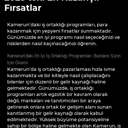
Fırsatlar
Kamerun’daki iş ortaklığı programları, para
kazanmak için yepyeni fırsatlar sunmaktadır.
Günümüzde en iyi programı nasıl seçeceğinizi ve
risklerden nasıl kaçınacağınızı öğrenin.
Kamerun’daki En İyi İş Ortaklığı Programları: Bunların Sizin
İçin Önemi
Kamerun’da iş ortaklığı pazarlaması hızla ivme
kazanmakta ve bir kitleyle nasıl çalışılacağını
bilenler için düzenli bir gelir kaynağı haline
gelmektedir. Günümüzde, iş ortaklığı
programları artık egzotik bir kavram olarak
değil, markaları ve tanıtımcıları bir araya
getirerek onlara ortak bir gelişim alanı sunan
kanıtlanmış bir gelir kaynağı olarak kabul
edilmektedir. Yüksek büyüme potansiyeline
sahip bir bölge haline gelmekte olan Kamerun, iş