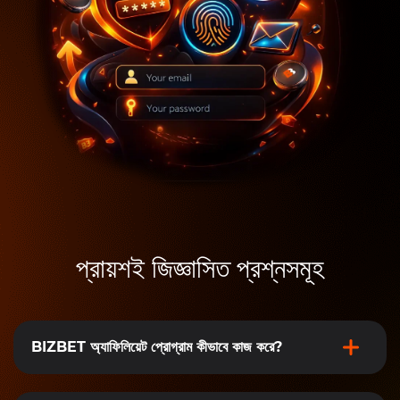
প্রায়শই জিজ্ঞাসিত প্রশ্নসমূহ
BIZBET অ্যাফিলিয়েট প্রোগ্রাম কীভাবে কাজ করে?