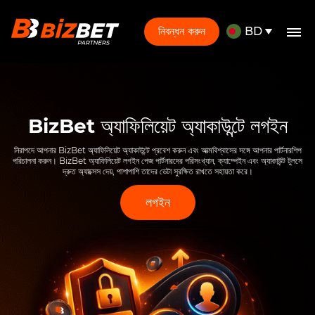
কন্টেন্ট এড়িয়ে যাও
নিবন্ধন করুন
BD
?>
BizBet অ্যাফিলিয়েট অ্যাকাউন্টে লগইন
নিরাপদে আপনার BizBet অ্যাফিলিয়েট অ্যাকাউন্টে প্রবেশ করুন এবং আত্মবিশ্বাসের সঙ্গে আপনার পার্টনারশিপ
পরিচালনা করুন। BizBet অ্যাফিলিয়েট লগইন পেজ পার্টনারদের পরিসংখ্যান, ক্যাম্পেইন এবং অ্যাকাউন্ট টুলসে
দ্রুত অ্যাক্সেস দেয়, পাশাপাশি তাদের ডেটা সুরক্ষিত রাখতে সহায়তা করে।
লগইন