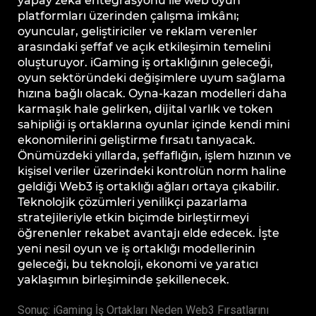
yapay zekâ entegrasyonu ile web oyun
platformları üzerinden çalışma imkânı;
oyuncular, geliştiriciler ve reklam verenler
arasındaki şeffaf ve açık etkileşimin temelini
oluşturuyor. iGaming iş ortaklığının geleceği,
oyun sektöründeki değişimlere uyum sağlama
hızına bağlı olacak. Oyna-kazan modelleri daha
karmaşık hale gelirken, dijital varlık ve token
sahipliği iş ortaklarına oyunlar içinde kendi mini
ekonomilerini geliştirme fırsatı tanıyacak.
Önümüzdeki yıllarda, şeffaflığın, işlem hızının ve
kişisel veriler üzerindeki kontrolün norm haline
geldiği Web3 iş ortaklığı ağları ortaya çıkabilir.
Teknolojik çözümleri yenilikçi pazarlama
stratejileriyle etkin biçimde birleştirmeyi
öğrenenler rekabet avantajı elde edecek. İşte
yeni nesil oyun ve iş ortaklığı modellerinin
geleceği, bu teknoloji, ekonomi ve yaratıcı
yaklaşımın birleşiminde şekillenecek.
Sonuç: iGaming İş Ortakları Neden Web3 Fırsatlarını