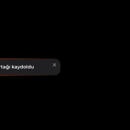
GİZLİLİK POLİTİKASI
ÇEREZLER