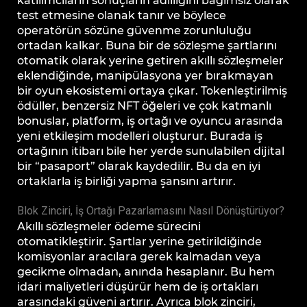
katılımcıların sonuçların adilliğini bağımsız olarak
test etmesine olanak tanır ve böylece
operatörün sözüne güvenme zorunluluğu
ortadan kalkar. Buna bir de sözleşme şartlarını
otomatik olarak yerine getiren akıllı sözleşmeler
eklendiğinde, manipülasyona yer bırakmayan
bir oyun ekosistemi ortaya çıkar. Tokenleştirilmiş
ödüller, benzersiz NFT öğeleri ve çok katmanlı
bonuslar, platform, iş ortağı ve oyuncu arasında
yeni etkileşim modelleri oluşturur. Burada iş
ortağının itibarı bile her yerde sunulabilen dijital
bir “pasaport” olarak kaydedilir. Bu da en iyi
ortaklarla iş birliği yapma şansını artırır.
Blok Zinciri, İş Ortağı Pazarlamasını Nasıl Dönüştürüyor?
Akıllı sözleşmeler ödeme sürecini
otomatikleştirir. Şartlar yerine getirildiğinde
komisyonlar aracılara gerek kalmadan veya
gecikme olmadan, anında hesaplanır. Bu hem
idari maliyetleri düşürür hem de iş ortakları
arasındaki güveni artırır. Ayrıca blok zinciri,