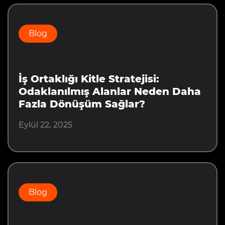
Blog
İş Ortaklığı Kitle Stratejisi:
Odaklanılmış Alanlar Neden Daha
Fazla Dönüşüm Sağlar?
Eylül 22, 2025
Blog