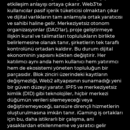
etkileşim anlayışı ortaya çıkarır. Web3’te
kullanıcılar pasif içerik tüketicisi olmaktan çıkar
ve dijital varlıkların tam anlamıyla ortak yaratıcısı
ve sahibi haline gelir. Merkeziyetsiz otonom
organizasyonlar (DAO’lar), proje geliştirmeye
ilişkin kural ve talimatları toplulukların birlikte
belirlemesine olanak tanır, şirketlerin tek taraflı
kontrolünü ortadan kaldırır. Bu durum dijital
ekonominin yapısını kökten değiştirir. Her
katılımcı aynı anda hem kullanıcı hem yatırımcı
hem de ekosistemi yöneten topluluğun bir
parçasıdır. Blok zinciri üzerindeki kayıtların
değişmezliği, Web2 altyapısının sunamadığı yeni
bir güven düzeyi yaratır. IPFS ve merkeziyetsiz
kimlik (DID) gibi teknolojiler, hiçbir merkezi
düğümün verileri silemeyeceği veya
değiştiremeyeceği, sansüre dirençli hizmetlerin
oluşturulmasına imkân tanır. iGaming iş ortakları
için bu, daha istikrarlı bir çalışma, ani
yasaklardan etkilenmeme ve yaratıcı gelir