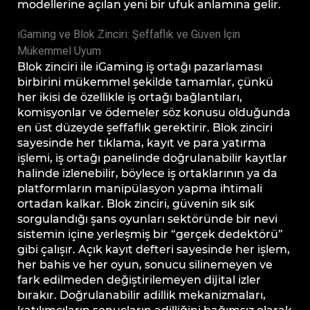
modellerine açılan yeni bir ufuk anlamına gelir.
iGaming ve Blok Zinciri: Şeffaflık ve Güven İçin
Mükemmel Uyum
Blok zinciri ile iGaming iş ortağı pazarlaması
birbirini mükemmel şekilde tamamlar, çünkü
her ikisi de özellikle iş ortağı bağlantıları,
komisyonlar ve ödemeler söz konusu olduğunda
en üst düzeyde şeffaflık gerektirir. Blok zinciri
sayesinde her tıklama, kayıt ve para yatırma
işlemi, iş ortağı panelinde doğrulanabilir kayıtlar
halinde izlenebilir, böylece iş ortaklarının ya da
platformların manipülasyon yapma ihtimali
ortadan kalkar. Blok zinciri, güvenin sık sık
sorgulandığı şans oyunları sektöründe bir nevi
sistemin içine yerleşmiş bir “gerçek dedektörü”
gibi çalışır. Açık kayıt defteri sayesinde her işlem,
her bahis ve her oyun, sonucu silinemeyen ve
fark edilmeden değiştirilemeyen dijital izler
bırakır. Doğrulanabilir adillik mekanizmaları,