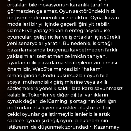
ortakları bile inovasyonun karanlık tarafını
görmezden gelemez. Oyun sektöründeki hızlı
değişimler de önemli bir zorluktur. Oyna-kazan
modelleri bir yıl içinde geçerliliğini yitirebilir.
GameFi ve yapay zekânın entegrasyonu ise
oyuncular, geliştiriciler ve iş ortakları için sürekli
yeni senaryolar yaratır. Bu nedenle, iş ortağı
pazarlamasında bütçenizi kaybetmeden farklı
yaklaşımları test etmenize imkân tanıyan,
uyarlanabilir pazarlama stratejilerinizin olması
önemlidir. Web3’te merkezi bir “hakem”
olmadığından, kodu kusursuz bir oyun bile
sosyal mühendislik girişimlerine veya akıllı
sözleşmelere yönelik saldırılara karşı savunmasız
kalabilir. Tokenler ve diğer dijital varlıkların
oynak değeri de iGaming iş ortağının kârlılığını
doğrudan etkileyen ek riskler oluşturur. İlgi
çekici oyunlar geliştirmeyi bilenler bile artık
sadece oynanışı değil, oyun içi ekonominin
istikrarını da düşünmek zorundadır. Kazanmayı