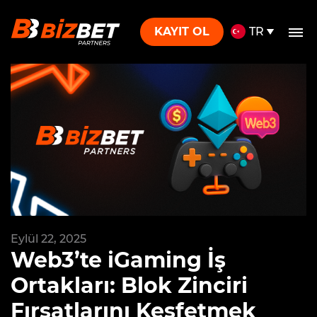
İçeriğe geç
KAYIT OL
TR
Eylül 22, 2025
Web3’te iGaming İş
Ortakları: Blok Zinciri
Fırsatlarını Keşfetmek