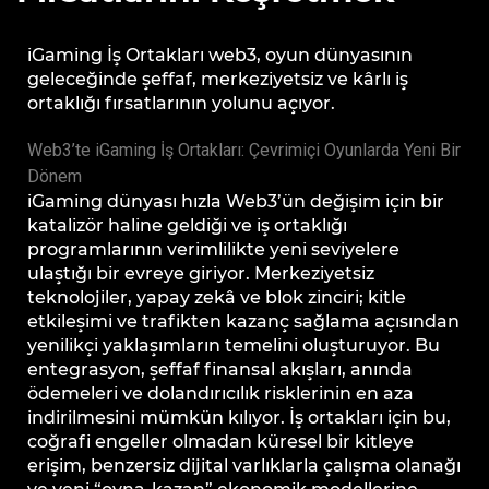
iGaming İş Ortakları web3, oyun dünyasının
geleceğinde şeffaf, merkeziyetsiz ve kârlı iş
ortaklığı fırsatlarının yolunu açıyor.
Web3’te iGaming İş Ortakları: Çevrimiçi Oyunlarda Yeni Bir
Dönem
iGaming dünyası hızla Web3’ün değişim için bir
katalizör haline geldiği ve iş ortaklığı
programlarının verimlilikte yeni seviyelere
ulaştığı bir evreye giriyor. Merkeziyetsiz
teknolojiler, yapay zekâ ve blok zinciri; kitle
etkileşimi ve trafikten kazanç sağlama açısından
yenilikçi yaklaşımların temelini oluşturuyor. Bu
entegrasyon, şeffaf finansal akışları, anında
ödemeleri ve dolandırıcılık risklerinin en aza
indirilmesini mümkün kılıyor. İş ortakları için bu,
coğrafi engeller olmadan küresel bir kitleye
erişim, benzersiz dijital varlıklarla çalışma olanağı