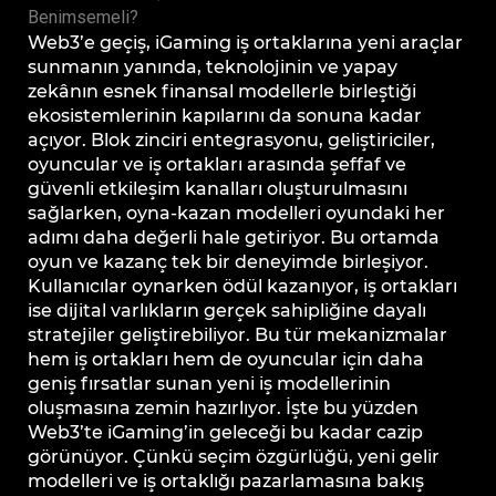
Benimsemeli?
Web3’e geçiş, iGaming iş ortaklarına yeni araçlar
sunmanın yanında, teknolojinin ve yapay
zekânın esnek finansal modellerle birleştiği
ekosistemlerinin kapılarını da sonuna kadar
açıyor. Blok zinciri entegrasyonu, geliştiriciler,
oyuncular ve iş ortakları arasında şeffaf ve
güvenli etkileşim kanalları oluşturulmasını
sağlarken, oyna-kazan modelleri oyundaki her
adımı daha değerli hale getiriyor. Bu ortamda
oyun ve kazanç tek bir deneyimde birleşiyor.
Kullanıcılar oynarken ödül kazanıyor, iş ortakları
ise dijital varlıkların gerçek sahipliğine dayalı
stratejiler geliştirebiliyor. Bu tür mekanizmalar
hem iş ortakları hem de oyuncular için daha
geniş fırsatlar sunan yeni iş modellerinin
oluşmasına zemin hazırlıyor. İşte bu yüzden
Web3’te iGaming’in geleceği bu kadar cazip
görünüyor. Çünkü seçim özgürlüğü, yeni gelir
modelleri ve iş ortaklığı pazarlamasına bakış